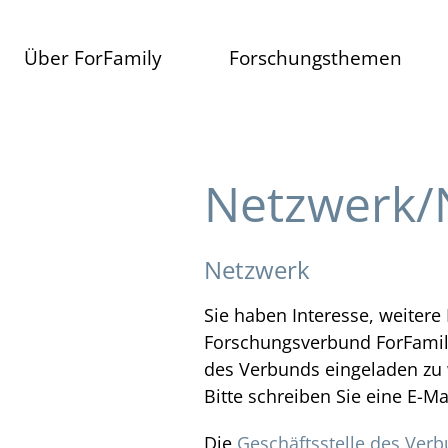
Über ForFamily
Forschungsthemen
Der Verbund
Gemeinsame Themen
Mitglieder
01 Familienleitbilder
Organisation
02 Wohnen und Familie
Förderung
03 KidsComplicity
Netzwerk/
Wissenschaftliche Begleitgruppe
04 Erben und Familie
Geschäftsstelle
05 Familienrecht
06 Geflüchtete Familien
Netzwerk
07 Negative Kindheitserfahr
08 Familie im Film
Sie haben Interesse, weiter
09 Co-Parenting
Forschungsverbund ForFamily
10 Bürgerschaftliches Enga
des Verbunds eingeladen zu
Bitte schreiben Sie eine E-Ma
Die
Geschäftsstelle des Ver