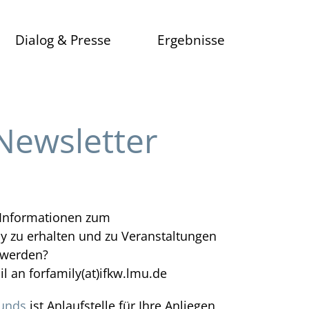
Dialog & Presse
Ergebnisse
Film- und Diskussionsreihe
Publikationen
Alle Filme
Informationen
Newsletter
Veranstaltungen
Pressespiegel
Netzwerk/Newsletter
ungen
e Informationen zum
 zu erhalten und zu Veranstaltungen
gement
 werden?
il an forfamily(at)ifkw.lmu.de
bunds
ist Anlaufstelle für Ihre Anliegen