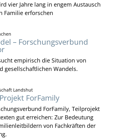
rd vier Jahre lang in engem Austausch
n Familie erforschen
nchen
ndel – Forschungsverbund
or
sucht empirisch die Situation von
d gesellschaftlichen Wandels.
schaft Landshut
Projekt ForFamily
schungsverbund ForFamily, Teilprojekt
texten gut erreichen: Zur Bedeutung
ilienleitbildern von Fachkräften der
ng.