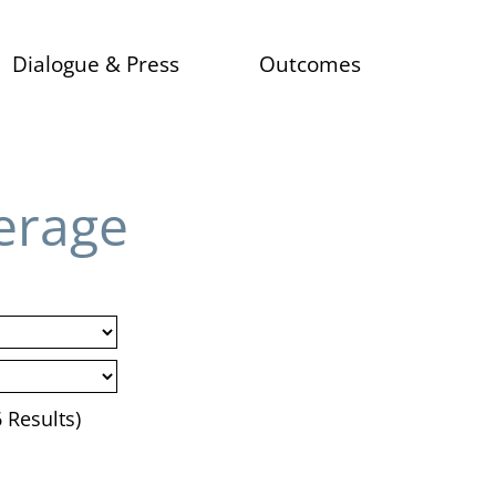
Dialogue & Press
Outcomes
ics
Film and Discussion Series
Publications
dels
Events
Media Coverage
Network/Newsletter
erage
eriences
ement
 Results)