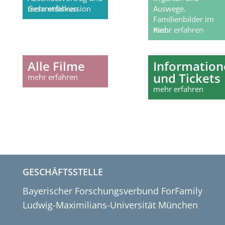
Gesamtdiskussion
mehr erfahren
Auswege.
Familienbilder im
Kino.
mehr erfahren
Alle Filme
Information
und Tickets
mehr erfahren
mehr erfahren
GESCHÄFTSSTELLE
Bayerischer Forschungsverbund ForFamily
Ludwig-Maximilians-Universität München